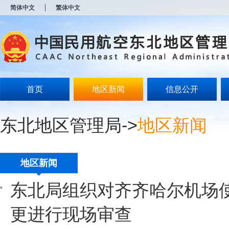
新
简体中文
繁体中文
窗
口
打
开
无
障
碍
说
明
首页
地区新闻
信息公开
页
面,
按
东北地区管理局
->
地区新闻
Alt
加
波
浪
键
地区新闻
打
开
东北局组织对齐齐哈尔机场
导
盲
模
更进行现场审查
式