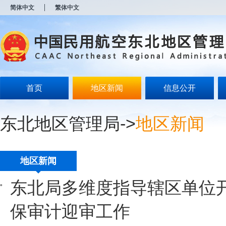
新
简体中文
繁体中文
窗
口
打
开
无
障
碍
说
明
首页
地区新闻
信息公开
页
面,
按
东北地区管理局
->
地区新闻
Alt
加
波
浪
键
地区新闻
打
开
东北局多维度指导辖区单位
导
盲
模
保审计迎审工作
式