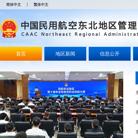
新
简体中文
繁体中文
窗
口
打
开
无
障
碍
说
明
首页
地区新闻
信息公开
页
面,
按
Alt
加
波
浪
键
打
开
导
盲
模
式