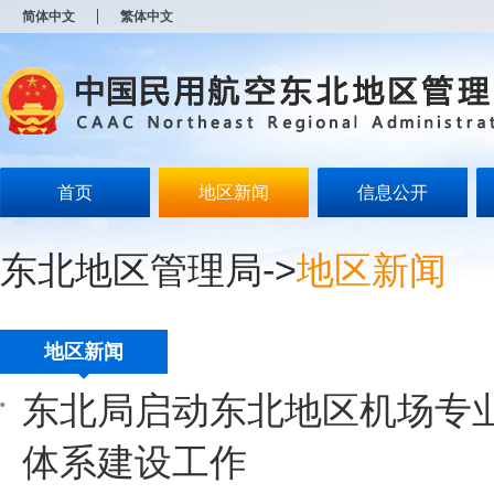
新
简体中文
繁体中文
窗
口
打
开
无
障
碍
说
明
首页
地区新闻
信息公开
页
面,
按
东北地区管理局
->
地区新闻
Alt
加
波
浪
键
地区新闻
打
开
东北局启动东北地区机场专
导
盲
模
体系建设工作
式