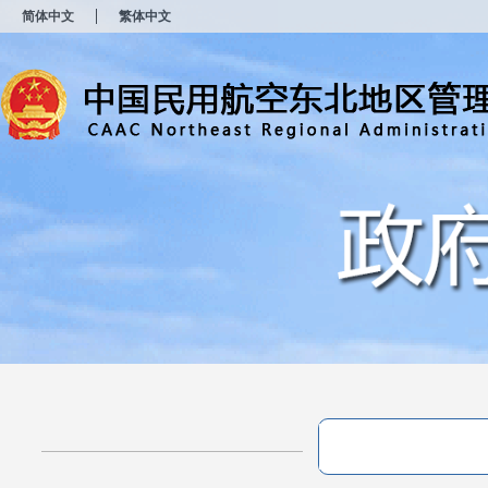
新
简体中文
繁体中文
窗
口
打
开
无
障
碍
说
明
页
面,
按
Alt
加
波
浪
键
打
开
导
盲