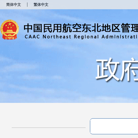
新
简体中文
繁体中文
窗
口
打
开
无
障
碍
说
明
页
面,
按
Alt
加
波
浪
键
打
开
导
盲