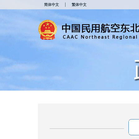
新
简体中文
繁体中文
窗
口
打
开
无
障
碍
说
明
页
面,
按
Alt
加
波
浪
键
打
开
导
盲