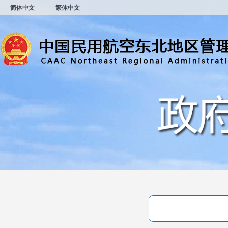
新
简体中文
繁体中文
窗
口
打
开
无
障
碍
说
明
页
面,
按
Alt
加
波
浪
键
打
开
导
盲