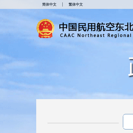
新
简体中文
繁体中文
窗
口
打
开
无
障
碍
说
明
页
面,
按
Alt
加
波
浪
键
打
开
导
盲