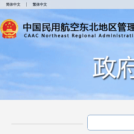
新
简体中文
繁体中文
窗
口
打
开
无
障
碍
说
明
页
面,
按
Alt
加
波
浪
键
打
开
导
盲