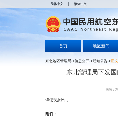
新
简体中文
繁体中文
窗
口
打
开
无
障
碍
说
明
首页
地区新闻
页
面,
按
东北地区管理局
->
信息公开
->
通知公告
->
正
Alt
加
东北管理局下发国
波
浪
键
打
来源：
开
导
详情见附件。
盲
模
式
附件：