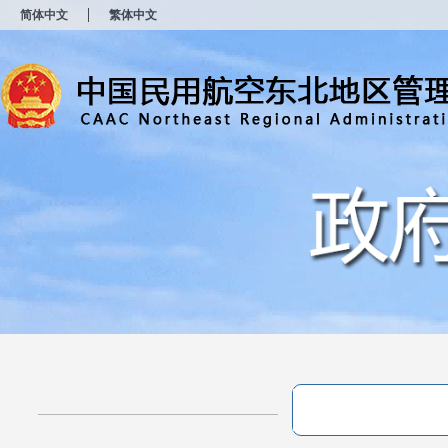
新
简体中文
繁体中文
窗
口
打
开
无
障
碍
说
明
页
面,
按
Alt
加
波
浪
键
打
开
导
盲