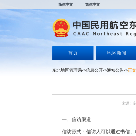
新
简体中文
繁体中文
窗
口
打
开
无
障
碍
说
明
首页
地区新闻
页
面,
按
东北地区管理局
->
信息公开
->
通知公告
->
正
Alt
加
波
浪
键
打
来源：
开
导
盲
一、信访渠道
模
式
信访形式：信访人可以通过书信、电