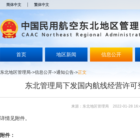
新
简体中文
繁体中文
窗
口
打
开
无
障
碍
说
明
首页
地区新闻
信息公开
页
面,
按
东北地区管理局
->
信息公开
->
通知公告
->
正文
Alt
加
东北管理局下发国内航线经营许可
波
浪
键
打
来源：东北地区管理局
2022-01-28 16:
开
导
详情见附件。
盲
模
式
附件：