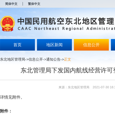
新
简体中文
繁体中文
窗
口
打
开
无
障
碍
说
明
首页
地区新闻
信息公开
页
面,
按
东北地区管理局
->
信息公开
->
通知公告
->
正文
Alt
加
东北管理局下发国内航线经营许可
波
浪
键
打
来源：东北地区管理局
2021-07-30 16:
开
导
详情见附件。
盲
模
式
附件：