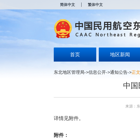
新
简体中文
繁体中文
窗
口
打
开
无
障
碍
说
明
首页
地区新闻
页
面,
按
东北地区管理局
->
信息公开
->
通知公告
->
正
Alt
加
中国
波
浪
键
打
来源：
开
导
详情见附件。
盲
模
式
附件：