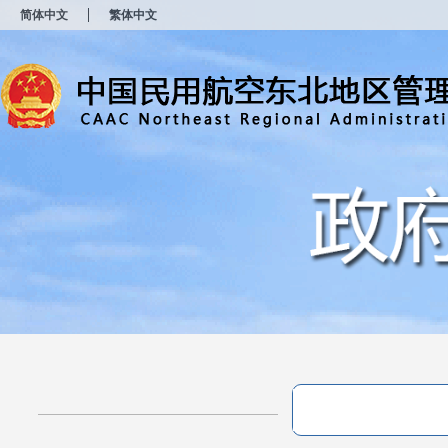
新
简体中文
繁体中文
窗
口
打
开
无
障
碍
说
明
页
面,
按
Alt
加
波
浪
键
打
开
导
盲