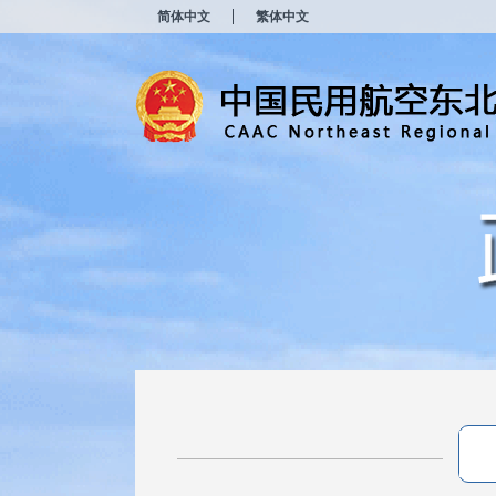
新
简体中文
繁体中文
窗
口
打
开
无
障
碍
说
明
页
面,
按
Alt
加
波
浪
键
打
开
导
盲