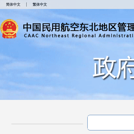
新
简体中文
繁体中文
窗
口
打
开
无
障
碍
说
明
页
面,
按
Alt
加
波
浪
键
打
开
导
盲