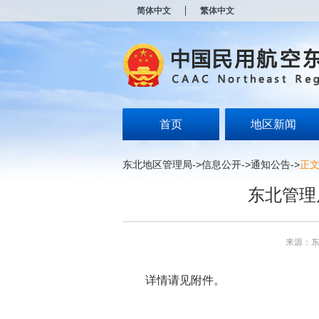
新
简体中文
繁体中文
窗
口
打
开
无
障
碍
说
明
首页
地区新闻
页
面,
按
东北地区管理局
->
信息公开
->
通知公告
->
正
Alt
加
东北管理
波
浪
键
打
来源：
开
导
盲
详情请见附件。
模
式