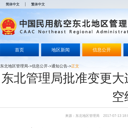
新
简体中文
繁体中文
窗
口
打
开
无
障
碍
说
明
首页
地区新闻
信息公开
页
面,
按
东北地区管理局
->
信息公开
->
通知公告
->
正文
Alt
东北管理局批准变更大
加
波
浪
键
空
打
开
导
盲
模
来源：东北地区管理局
2017-07-13 18:
式