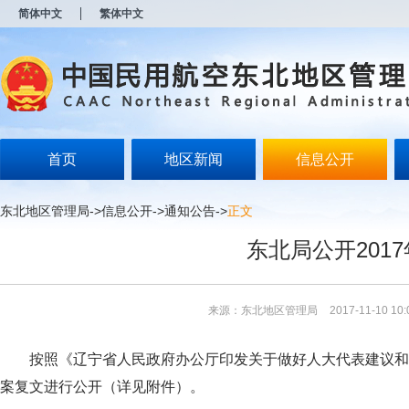
新
简体中文
繁体中文
窗
口
打
开
无
障
碍
说
明
首页
地区新闻
信息公开
页
面,
按
东北地区管理局
->
信息公开
->
通知公告
->
正文
Alt
加
东北局公开201
波
浪
键
打
来源：东北地区管理局
2017-11-10 10:
开
导
盲
按照《辽宁省人民政府办公厅印发关于做好人大代表建议和政
模
式
案复文进行公开（详见附件）。