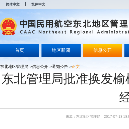
新
简体中文
繁体中文
窗
口
打
开
无
障
碍
说
明
首页
地区新闻
信息公开
页
面,
按
东北地区管理局
->
信息公开
->
通知公告
->
正文
Alt
东北管理局批准换发榆
加
波
浪
键
打
开
导
盲
模
来源：东北地区管理局
2017-07-13 18:
式