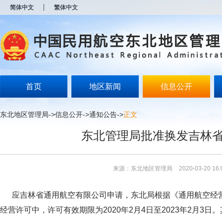
新
简体中文
繁体中文
窗
口
打
开
无
障
碍
说
明
首页
地区新闻
信息公开
页
面,
按
东北地区管理局
->
信息公开
->
通知公告
->
正文
Alt
加
东北管理局批准换发吉林
波
浪
键
打
来源：东北地区管理局
2020-03-20 16:
开
导
盲
应吉林省通用航空有限公司申请，东北局根据《通用航空经营
模
式
经营许可中，许可有效期限为2020年2月4日至2023年2月3日