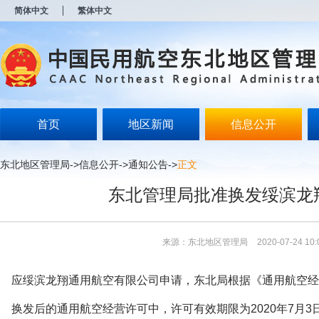
新
简体中文
繁体中文
窗
口
打
开
无
障
碍
说
明
首页
地区新闻
信息公开
页
面,
按
东北地区管理局
->
信息公开
->
通知公告
->
正文
Alt
加
东北管理局批准换发绥滨龙
波
浪
键
打
来源：东北地区管理局
2020-07-24 10:
开
导
盲
应绥滨龙翔通用航空有限公司申请，东北局根据《通用航空经
模
式
换发后的通用航空经营许可中，许可有效期限为2020年7月3日