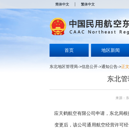
新
简体中文
繁体中文
窗
口
打
开
无
障
碍
说
明
首页
地区新闻
页
面,
按
东北地区管理局
->
信息公开
->
通知公告
->
正
Alt
加
东北管
波
浪
键
打
来源：
开
导
盲
应天鹤航空有限公司申请，东北局根
模
式
变更后，该公司通用航空经营许可经