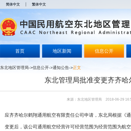
新
简体中文
繁体中文
窗
口
打
开
无
障
碍
说
明
首页
地区新闻
信息公开
页
面,
按
东北地区管理局
->
信息公开
->
通知公告
->
正文
Alt
加
东北管理局批准变更齐齐哈
波
浪
键
打
来源：东北地区管理局
2018-06-29 16:
开
导
盲
应齐齐哈尔鹤翔通用航空有限责任公司申请，东北局根据《通
模
式
变更后，该公司通用航空经营许可经营范围为经营范围为航空