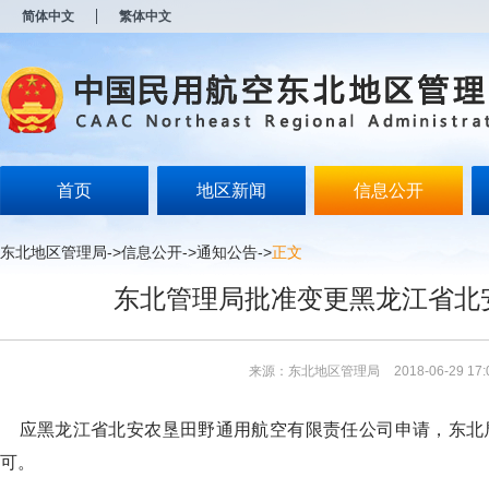
新
简体中文
繁体中文
窗
口
打
开
无
障
碍
说
明
首页
地区新闻
信息公开
页
面,
按
东北地区管理局
->
信息公开
->
通知公告
->
正文
Alt
加
东北管理局批准变更黑龙江省北
波
浪
键
打
来源：东北地区管理局
2018-06-29 17:
开
导
盲
应黑龙江省北安农垦田野通用航空有限责任公司申请，东北
模
式
可。