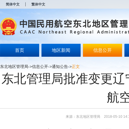
新
简体中文
繁体中文
窗
口
打
开
无
障
碍
说
明
首页
地区新闻
信息公开
页
面,
按
东北地区管理局
->
信息公开
->
通知公告
->
正文
Alt
东北管理局批准变更辽
加
波
浪
键
航
打
开
导
盲
模
来源：东北地区管理局
2018-05-10 14:
式