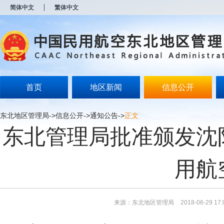
新
简体中文
繁体中文
窗
口
打
开
无
障
碍
说
明
首页
地区新闻
信息公开
页
面,
按
东北地区管理局
->
信息公开
->
通知公告
->
正文
Alt
东北管理局批准颁发沈
加
波
浪
键
用航
打
开
导
盲
模
来源：东北地区管理局
2018-06-29 17:
式