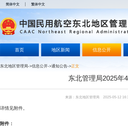
新
简体中文
繁体中文
窗
口
打
开
无
障
碍
说
明
首页
地区新闻
信息公开
页
面,
按
东北地区管理局
->
信息公开
->
通知公告
->
正文
Alt
加
东北管理局2025
波
浪
键
打
来源：东北地区管理局
2025-05-12 16:
开
导
详情见附件。
盲
模
式
附件：