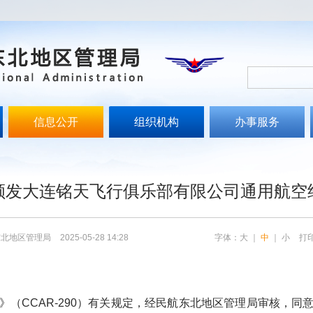
信息公开
组织机构
办事服务
文
颁发大连铭天飞行俱乐部有限公司通用航空
东北地区管理局
2025-05-28 14:28
字体：
大
｜
中
｜
小
打
》（
CCAR-290
）有关规定，
经
民航
东北
地区管理局
审核，
同