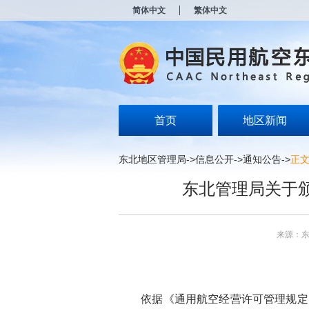
新
简体中文
繁体中文
窗
口
打
开
无
障
碍
说
明
首页
地区新闻
页
面,
按
东北地区管理局
->
信息公开
->
通知公告
->
正
Alt
加
东北管理局关于
波
浪
键
打
来源：
开
导
盲
模
式
依据《通用航空经营许可管理规定