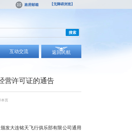
【无障碍浏览】
政府邮箱
搜索
互动交流
返回民航
经营许可证的通告
印本页
意
颁发大连铭天飞行俱乐部有限公司
通用