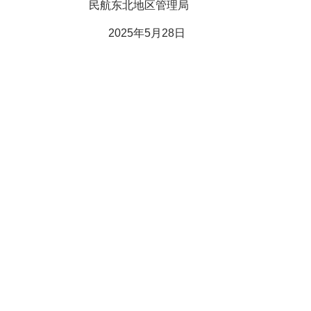
民航
东北
地区管理局
202
5
年
5
月
28
日