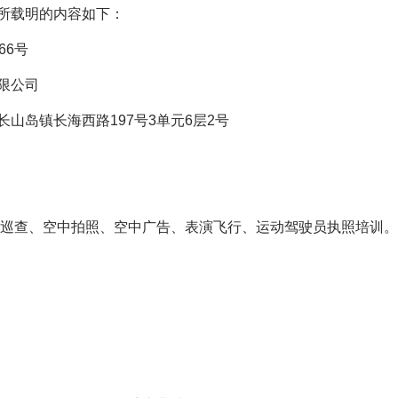
所载明的内容如下：
66
号
限公司
山岛镇长海西路197号3单元6层2号
中巡查、空中拍照、空中广告、表演飞行、运动驾驶员执照培训
。