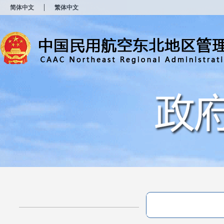
新
简体中文
繁体中文
窗
口
打
开
无
障
碍
说
明
页
面,
按
Alt
加
波
浪
键
打
开
导
盲