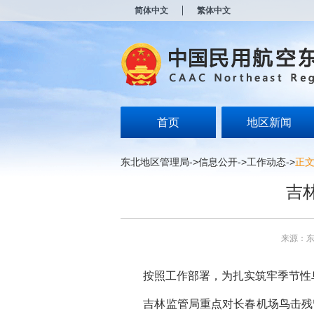
新
简体中文
繁体中文
窗
口
打
开
无
障
碍
说
明
首页
地区新闻
页
面,
按
东北地区管理局
->
信息公开
->
工作动态
->
正
Alt
加
吉
波
浪
键
打
来源：
开
导
盲
按照工作部署，为扎实筑牢季节性鸟
模
式
吉林监管局重点对长春机场鸟击残留