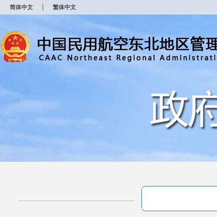
新
简体中文
繁体中文
窗
口
打
开
无
障
碍
说
明
页
面,
按
Alt
加
波
浪
键
打
开
导
盲