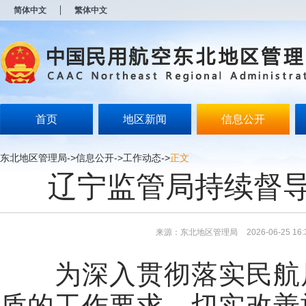
新
简体中文
繁体中文
窗
口
打
开
无
障
碍
说
明
首页
地区新闻
信息公开
页
面,
按
东北地区管理局
->
信息公开
->
工作动态
->
正文
Alt
辽宁监管局持续督
加
波
浪
键
打
来源：东北地区管理局
2026-06-25 16:
开
导
盲
为深入贯彻落实民航局
模
式
质的工作要求，切实改善