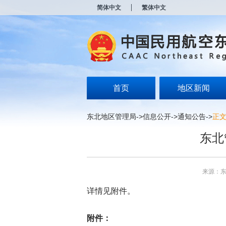
新
简体中文
繁体中文
窗
口
打
开
无
障
碍
说
明
首页
地区新闻
页
面,
按
东北地区管理局
->
信息公开
->
通知公告
->
正
Alt
加
东北
波
浪
键
打
来源：
开
导
详情见附件。
盲
模
式
附件：