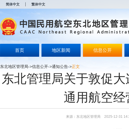
新
简体中文
繁体中文
窗
口
打
开
无
障
碍
说
明
首页
地区新闻
信息公开
页
面,
按
东北地区管理局
->
信息公开
->
通知公告
->
正文
Alt
东北管理局关于敦促大
加
波
浪
键
通用航空经
打
开
导
盲
模
来源：东北地区管理局
2025-12-31 14:
式