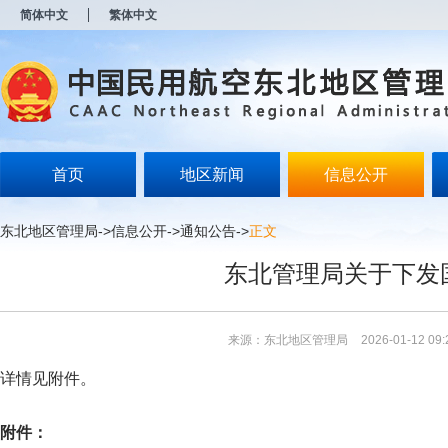
新
简体中文
繁体中文
窗
口
打
开
无
障
碍
说
明
首页
地区新闻
信息公开
页
面,
按
东北地区管理局
->
信息公开
->
通知公告
->
正文
Alt
加
东北管理局关于下发
波
浪
键
打
来源：东北地区管理局
2026-01-12 09:
开
导
详情见附件。
盲
模
式
附件：