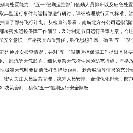
与处置能力、“五一”假期运控部门值勤人员排班以及应急处置
取典型运行事件与运指部进行研讨，详细梳理放行天气标准、
抽查了部分飞行计划。从检查结果看，南航北方分公司运指部能
部署落实运控保障工作细节，及时制定节日运行保障方案，合
员安全意识，严格落实岗位责任，强化思想作风，确保“五一”假
沟通此次检查情况，并对“五一”假期运控保障工作提出具体要
风、乱流等天气影响，细化复杂天气衍生风险防范措施，严格
性极端天气时要提前做好备降场距离、剩余燃油等信息的充分研
，密切关注人员疲劳管理，统筹人员安排、合理优化排班，防
C决策会商，确保“五一”假期运行安全顺畅。