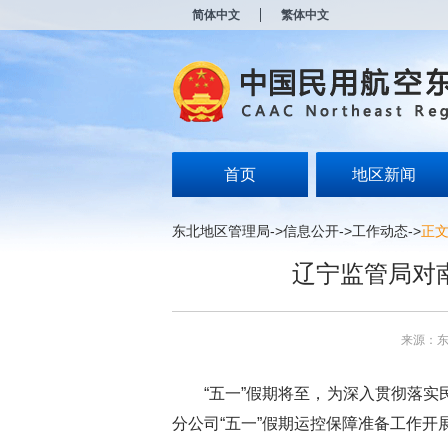
新
简体中文
繁体中文
窗
口
打
开
无
障
碍
说
明
首页
地区新闻
页
面,
按
东北地区管理局
->
信息公开
->
工作动态
->
正
Alt
加
辽宁监管局对
波
浪
键
打
来源：
开
导
盲
“五一”假期将至，为深入贯彻落实民
模
式
分公司“五一”假期运控保障准备工作开