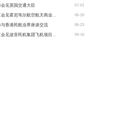
勇会见英国交通大臣
07-01
胡振江会见霍尼韦尔航空航天商业售后市场全球总裁
06-26
勇与香港民航业界座谈交流
06-23
胡振江会见波音民机集团飞机项目与客户支持高级副总裁兼总经理迈克·弗莱明
06-16