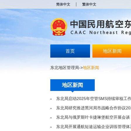
新
简体中文
繁体中文
窗
口
打
开
无
障
碍
说
明
首页
地区新闻
页
面,
按
东北地区管理局
->
地区新闻
Alt
加
波
地区新闻
浪
键
打
东北局启动2025年空管SMS持续审核工
开
导
东北局研究推进黑河局市战略合作协议20
盲
东北局与俄罗斯叶卡捷琳堡航空开展会谈
模
式
东北局开展通航短途运输企业训练管理体