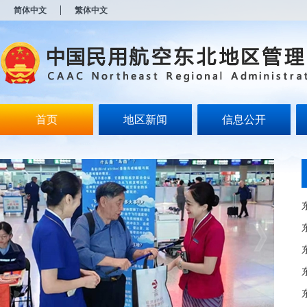
新
简体中文
繁体中文
窗
口
打
开
无
障
碍
说
明
首页
地区新闻
信息公开
页
面,
按
Alt
加
波
浪
键
打
开
导
盲
模
式