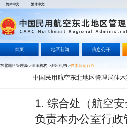
新
简体中文
繁体中文
窗
口
打
开
无
障
碍
说
明
首页
地区新闻
信息公开
页
面,
按
东北地区管理局
->
组织机构
->
派出机构
->
佳木斯运行办
Alt
加
中国民用航空东北地区管理局佳木
波
浪
键
打
开
1. 综合处（航空安
导
盲
模
负责本办公室行政管
式