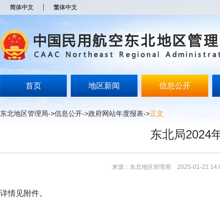
新
简体中文
繁体中文
窗
口
打
开
无
障
碍
说
明
首页
地区新闻
信息公开
页
面,
按
东北地区管理局
->
信息公开
->
政府网站年度报表
->
正文
Alt
加
东北局202
波
浪
键
打
来源：东北地区管理局
2025-01-22 14:
开
导
盲
详情见附件。
模
式