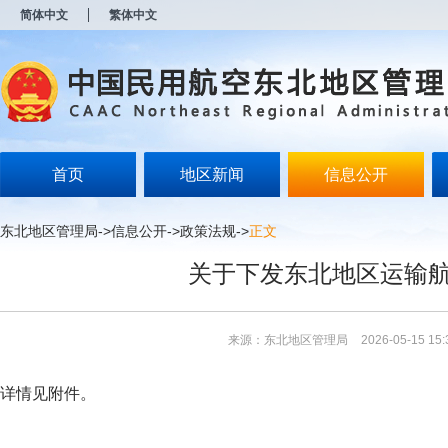
新
简体中文
繁体中文
窗
口
打
开
无
障
碍
说
明
首页
地区新闻
信息公开
页
面,
按
东北地区管理局
->
信息公开
->
政策法规
->
正文
Alt
加
关于下发东北地区运输
波
浪
键
打
来源：东北地区管理局
2026-05-15 15:
开
导
盲
详情见附件。
模
式