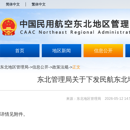
新
简体中文
繁体中文
窗
口
打
开
无
障
碍
说
明
首页
地区新闻
信息公开
页
面,
按
东北地区管理局
->
信息公开
->
政策法规
->
正文
Alt
加
东北管理局关于下发民航东北
波
浪
键
打
来源：东北地区管理局
2026-05-12 14:
开
导
盲
详情见附件。
模
式