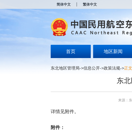
新
简体中文
繁体中文
窗
口
打
开
无
障
碍
说
明
首页
地区新闻
页
面,
按
东北地区管理局
->
信息公开
->
政策法规
->
正
Alt
加
东北
波
浪
键
打
来源：
开
导
详情见附件。
盲
模
式
附件：