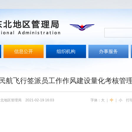
信息公开
组织机构
办事服务
文
民航飞行签派员工作作风建设量化考核管
东北地区管理局
2021-02-19 16:03
字体：
大
｜
中
｜
小
打