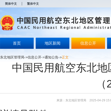
新
简体中文
繁体中文
窗
口
打
开
无
障
碍
说
明
首页
地区新闻
信息公开
页
面,
按
东北地区管理局
->
信息公开
->
通知公告
->
正文
Alt
中国民用航空东北地
加
波
浪
键
（
打
开
导
盲
模
来源：东北地区管理局
2025-04-29 15:
式