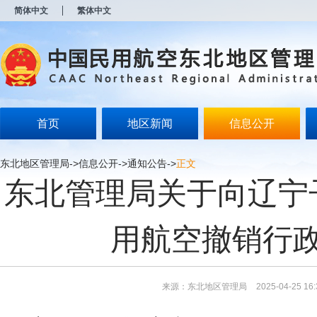
新
简体中文
繁体中文
窗
口
打
开
无
障
碍
说
明
首页
地区新闻
信息公开
页
面,
按
东北地区管理局
->
信息公开
->
通知公告
->
正文
Alt
东北管理局关于向辽宁
加
波
浪
键
用航空撤销行
打
开
导
盲
模
来源：东北地区管理局
2025-04-25 16:
式