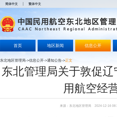
新
简体中文
繁体中文
窗
口
打
开
无
障
碍
说
明
首页
地区新闻
信息公开
页
面,
按
东北地区管理局
->
信息公开
->
通知公告
->
正文
Alt
东北管理局关于敦促辽
加
波
浪
键
用航空经
打
开
导
盲
模
来源：东北地区管理局
2024-12-16 08:
式